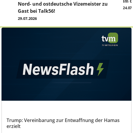
Im G
z
Nord- und ostdeutsche Vizemeister zu
24.07
Gast bei Talk56!
29.07.2026
Trump: Vereinbarung zur Entwaffnung der Hamas
erzielt