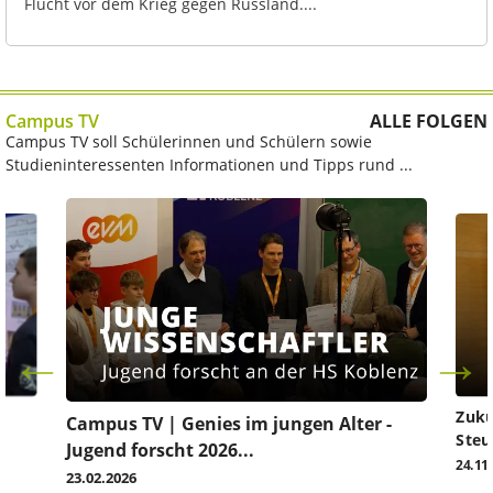
Flucht vor dem Krieg gegen Russland....
Campus TV
ALLE FOLGEN
Campus TV soll Schülerinnen und Schülern sowie
Studieninteressenten Informationen und Tipps rund ...
Zuku
Campus TV | Genies im jungen Alter -
Steu
Jugend forscht 2026...
24.11
23.02.2026