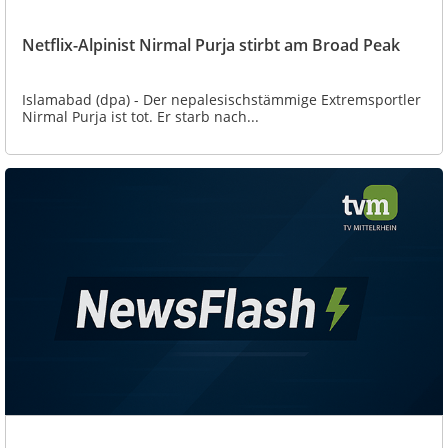
Netflix-Alpinist Nirmal Purja stirbt am Broad Peak
Islamabad (dpa) - Der nepalesischstämmige Extremsportler
Nirmal Purja ist tot. Er starb nach...