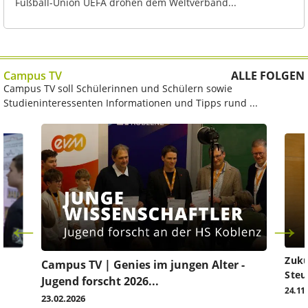
Fußball-Union UEFA drohen dem Weltverband...
Campus TV
ALLE FOLGEN
Campus TV soll Schülerinnen und Schülern sowie
Studieninteressenten Informationen und Tipps rund ...
Zuku
Campus TV | Genies im jungen Alter -
Steu
Jugend forscht 2026...
24.11
23.02.2026