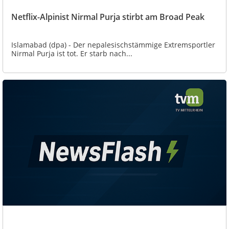
Netflix-Alpinist Nirmal Purja stirbt am Broad Peak
Islamabad (dpa) - Der nepalesischstämmige Extremsportler
Nirmal Purja ist tot. Er starb nach...