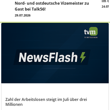
Im G
z
Nord- und ostdeutsche Vizemeister zu
24.07
Gast bei Talk56!
29.07.2026
Zahl der Arbeitslosen steigt im Juli über drei
Millionen