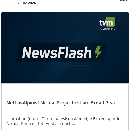
23.02.2026
Netflix-Alpinist Nirmal Purja stirbt am Broad Peak
Islamabad (dpa) - Der nepalesischstämmige Extremsportler
Nirmal Purja ist tot. Er starb nach...