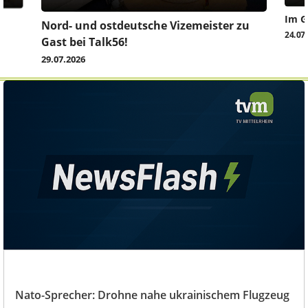
Im G
z
Nord- und ostdeutsche Vizemeister zu
24.07
Gast bei Talk56!
29.07.2026
Nato-Sprecher: Drohne nahe ukrainischem Flugzeug