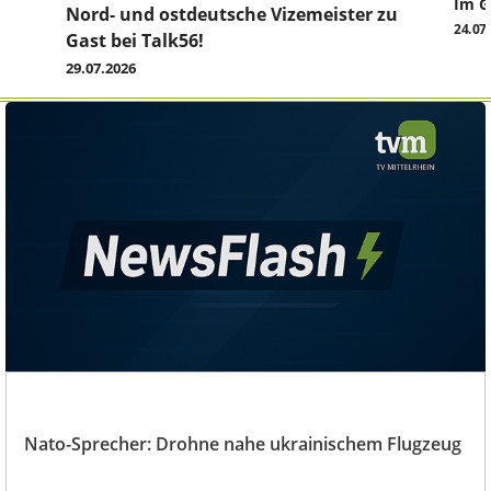
Im G
z
Nord- und ostdeutsche Vizemeister zu
24.07
Gast bei Talk56!
29.07.2026
Nato-Sprecher: Drohne nahe ukrainischem Flugzeug