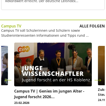
Rekordwert erreicht. Der deutsche Leitindex...
Campus TV
ALLE FOLGEN
Campus TV soll Schülerinnen und Schülern sowie
Studieninteressenten Informationen und Tipps rund ...
Zuku
Campus TV | Genies im jungen Alter -
Steu
Jugend forscht 2026...
24.11
23.02.2026