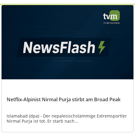
Netflix-Alpinist Nirmal Purja stirbt am Broad Peak
Islamabad (dpa) - Der nepalesischstämmige Extremsportler
Nirmal Purja ist tot. Er starb nach...