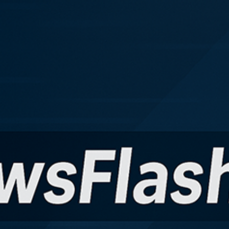
kales
rtner Content
ort