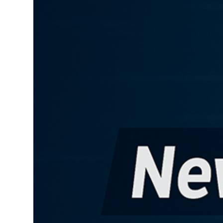
Lo
Pa
Sp