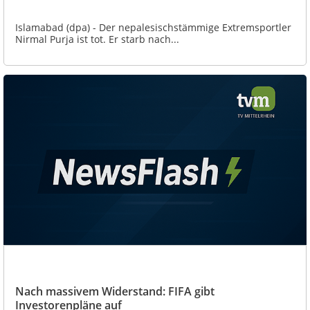
Islamabad (dpa) - Der nepalesischstämmige Extremsportler
Nirmal Purja ist tot. Er starb nach...
Nach massivem Widerstand: FIFA gibt
Investorenpläne auf