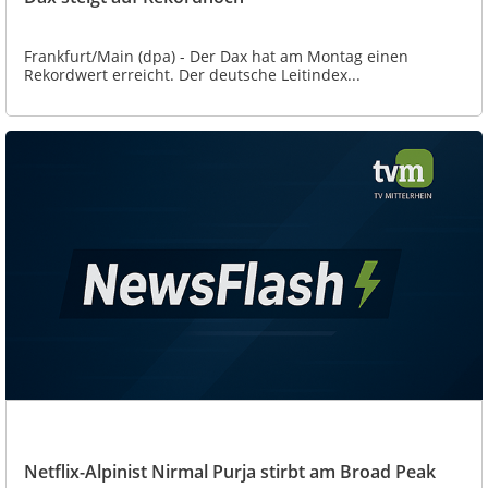
Frankfurt/Main (dpa) - Der Dax hat am Montag einen
Rekordwert erreicht. Der deutsche Leitindex...
Netflix-Alpinist Nirmal Purja stirbt am Broad Peak