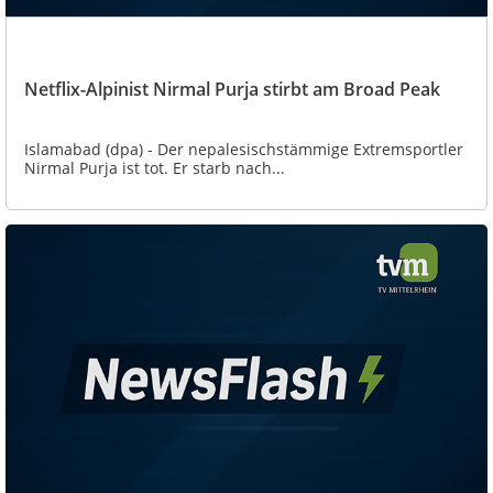
Netflix-Alpinist Nirmal Purja stirbt am Broad Peak
Islamabad (dpa) - Der nepalesischstämmige Extremsportler
Nirmal Purja ist tot. Er starb nach...