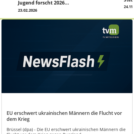
Jugend forscht 2026...
24.11
23.02.2026
EU erschwert ukrainischen Männern die Flucht vor
dem Krieg
Brüssel (dpa) - Die EU erschwert ukrainischen Männern die