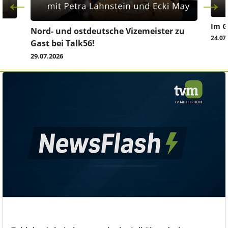
Im G
z
Nord- und ostdeutsche Vizemeister zu
24.07
Gast bei Talk56!
29.07.2026