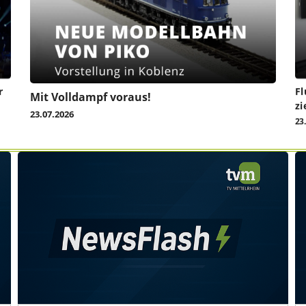
r
Fl
Mit Volldampf voraus!
zi
23.07.2026
23