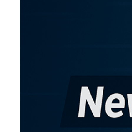
Lo
Pa
Sp