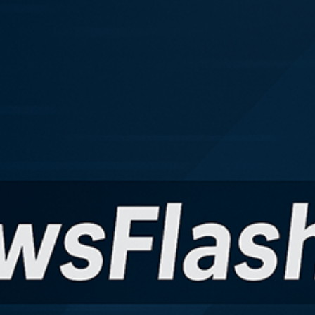
kales
rtner Content
ort