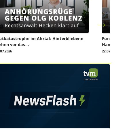
utkatastrophe im Ahrtal: Hinterbliebene
Fünf Jahre na
ehen vor das...
Handwerk...
.07.2026
22.07.2026