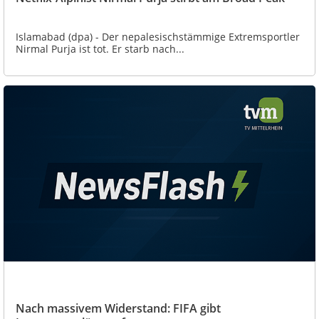
Islamabad (dpa) - Der nepalesischstämmige Extremsportler
Nirmal Purja ist tot. Er starb nach...
Nach massivem Widerstand: FIFA gibt