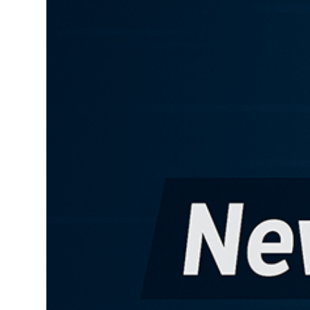
Lo
Pa
Sp