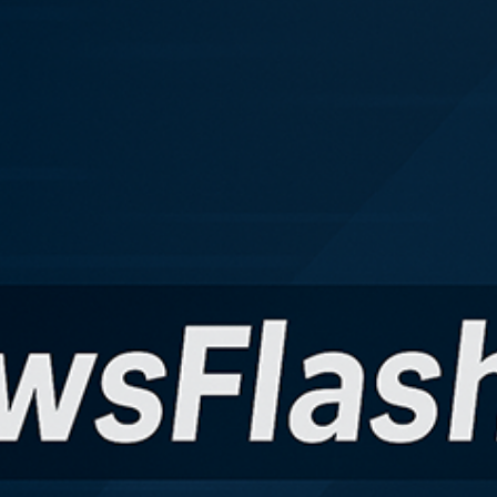
kales
rtner Content
ort