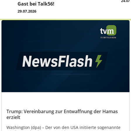
24.07
Gast bei Talk56!
29.07.2026
Trump: Vereinbarung zur Entwaffnung der Hamas
erzielt
Washington (dpa) – Der von den USA initiierte sogenannte