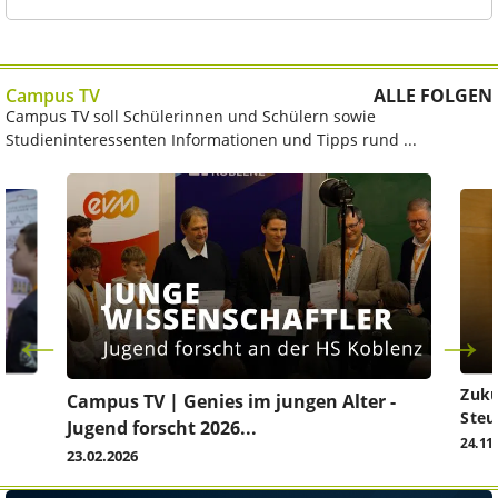
Campus TV
ALLE FOLGEN
Campus TV soll Schülerinnen und Schülern sowie
Studieninteressenten Informationen und Tipps rund ...
Zuku
Campus TV | Genies im jungen Alter -
Steu
Jugend forscht 2026...
24.11
23.02.2026