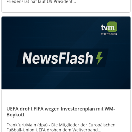
Friedensrat hat laut US-Präsident...
UEFA droht FIFA wegen Investorenplan mit WM-
Boykott
Frankfurt/Main (dpa) - Die Mitglieder der Europäischen
Fußball-Union UEFA drohen dem Weltverband...