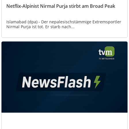
Netflix-Alpinist Nirmal Purja stirbt am Broad Peak
Islamabad (dpa) - Der nepalesischstämmige Extremsportler
Nirmal Purja ist tot. Er starb nach...