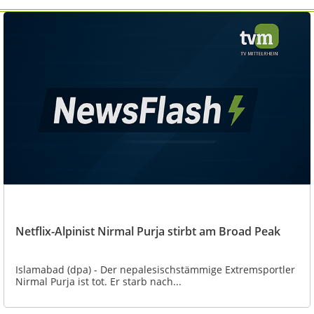
Netflix-Alpinist Nirmal Purja stirbt am Broad Peak
Islamabad (dpa) - Der nepalesischstämmige Extremsportler
Nirmal Purja ist tot. Er starb nach...