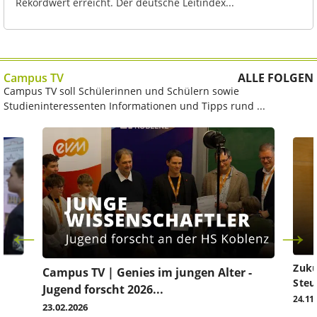
Rekordwert erreicht. Der deutsche Leitindex...
Campus TV
ALLE FOLGEN
Campus TV soll Schülerinnen und Schülern sowie
Studieninteressenten Informationen und Tipps rund ...
Zuku
Campus TV | Genies im jungen Alter -
Steu
Jugend forscht 2026...
24.11
23.02.2026