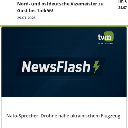
Im G
z
Nord- und ostdeutsche Vizemeister zu
24.07
Gast bei Talk56!
29.07.2026
Nato-Sprecher: Drohne nahe ukrainischem Flugzeug