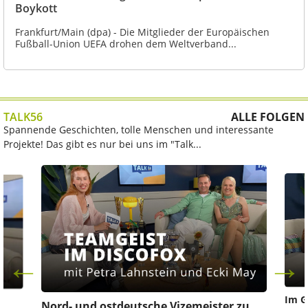
Boykott
Frankfurt/Main (dpa) - Die Mitglieder der Europäischen
Fußball-Union UEFA drohen dem Weltverband...
TALK56
ALLE FOLGEN
Spannende Geschichten, tolle Menschen und interessante
Projekte! Das gibt es nur bei uns im "Talk...
Im G
z
Nord- und ostdeutsche Vizemeister zu