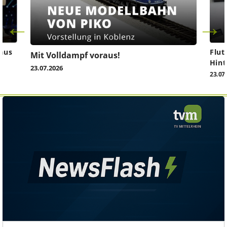
aus
Flut
Mit Volldampf voraus!
Hint
23.07.2026
23.07