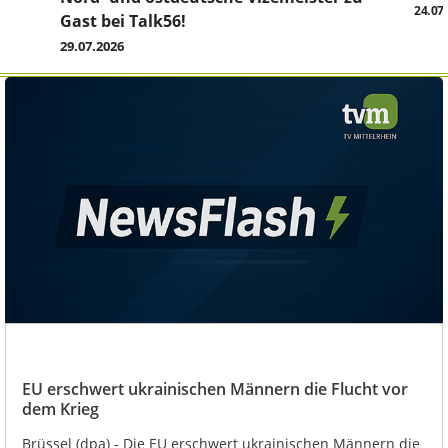
24.07
Gast bei Talk56!
29.07.2026
EU erschwert ukrainischen Männern die Flucht vor
dem Krieg
Brüssel (dpa) - Die EU erschwert ukrainischen Männern die