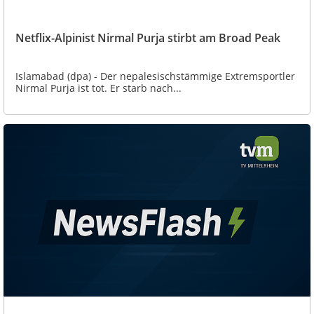
Netflix-Alpinist Nirmal Purja stirbt am Broad Peak
Islamabad (dpa) - Der nepalesischstämmige Extremsportler
Nirmal Purja ist tot. Er starb nach...