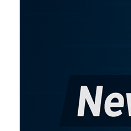
Lo
Pa
Sp