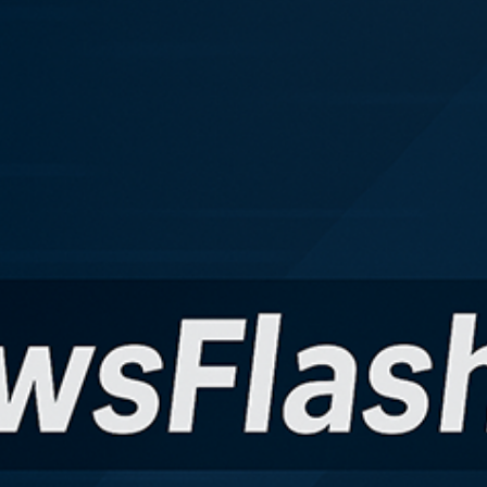
kales
rtner Content
ort