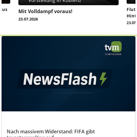
aus
Flut
Mit Volldampf voraus!
Hint
23.07.2026
23.07
Nach massivem Widerstand: FIFA gibt