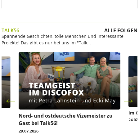
TALK56
ALLE FOLGEN
Spannende Geschichten, tolle Menschen und interessante
Projekte! Das gibt es nur bei uns im "Talk...
Im G
z
Nord- und ostdeutsche Vizemeister zu
24.07
Gast bei Talk56!
29.07.2026