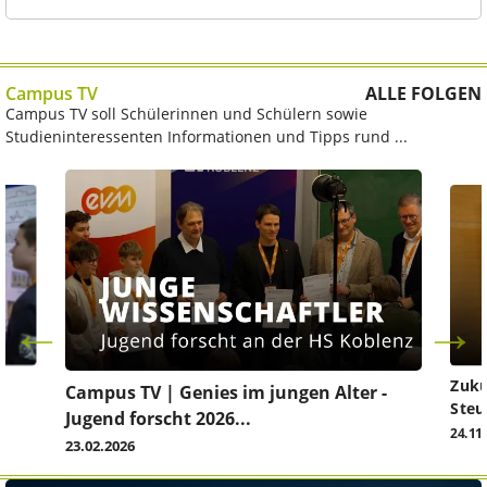
Campus TV
ALLE FOLGEN
Campus TV soll Schülerinnen und Schülern sowie
Studieninteressenten Informationen und Tipps rund ...
Zuku
Campus TV | Genies im jungen Alter -
Steu
Jugend forscht 2026...
24.11
23.02.2026