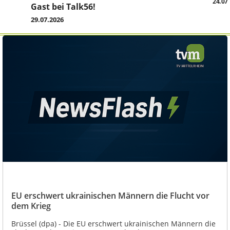
24.07
Gast bei Talk56!
29.07.2026
EU erschwert ukrainischen Männern die Flucht vor
dem Krieg
Brüssel (dpa) - Die EU erschwert ukrainischen Männern die