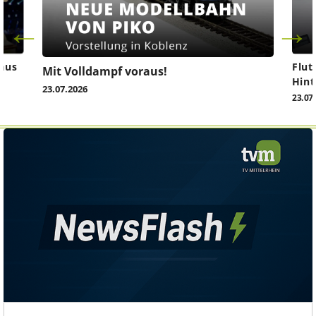
aus
Flut
Mit Volldampf voraus!
Hint
23.07.2026
23.07