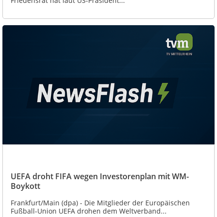
Friedensrat hat laut US-Präsident...
UEFA droht FIFA wegen Investorenplan mit WM-
Boykott
Frankfurt/Main (dpa) - Die Mitglieder der Europäischen
Fußball-Union UEFA drohen dem Weltverband...