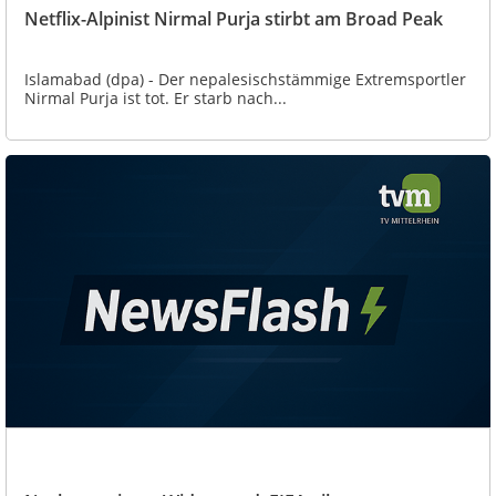
Netflix-Alpinist Nirmal Purja stirbt am Broad Peak
Islamabad (dpa) - Der nepalesischstämmige Extremsportler
Nirmal Purja ist tot. Er starb nach...