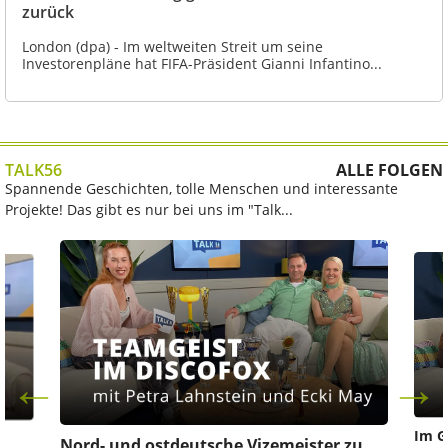
zurück
London (dpa) - Im weltweiten Streit um seine
Investorenpläne hat FIFA-Präsident Gianni Infantino...
TALK56
ALLE FOLGEN
Spannende Geschichten, tolle Menschen und interessante
Projekte! Das gibt es nur bei uns im "Talk...
Im G
z
Nord- und ostdeutsche Vizemeister zu