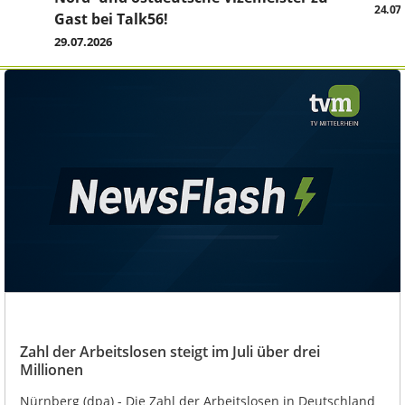
24.07
Gast bei Talk56!
29.07.2026
Zahl der Arbeitslosen steigt im Juli über drei
Millionen
Nürnberg (dpa) - Die Zahl der Arbeitslosen in Deutschland