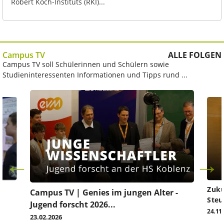
Robert Koch-Instituts (RKI)...
Campus TV
ALLE FOLGEN
Campus TV soll Schülerinnen und Schülern sowie
Studieninteressenten Informationen und Tipps rund ...
Zuku
Campus TV | Genies im jungen Alter -
Steu
Jugend forscht 2026...
24.11
23.02.2026