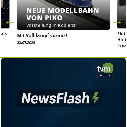
aus
Flut
Mit Volldampf voraus!
Hint
23.07.2026
23.07