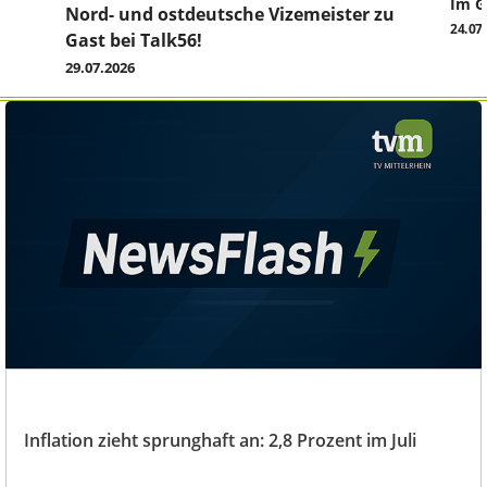
Im G
z
Nord- und ostdeutsche Vizemeister zu
24.07
Gast bei Talk56!
29.07.2026
Inflation zieht sprunghaft an: 2,8 Prozent im Juli