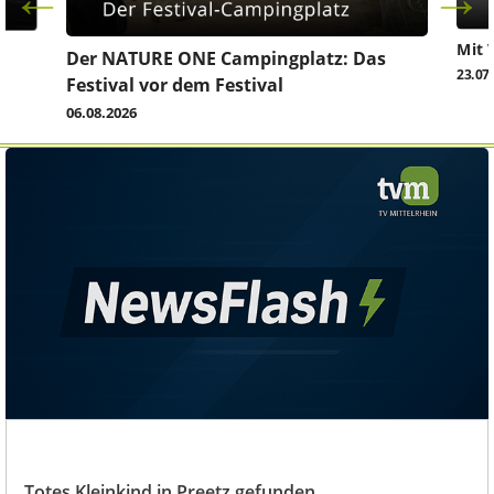
Mit 
Der NATURE ONE Campingplatz: Das
23.07
Festival vor dem Festival
06.08.2026
Totes Kleinkind in Preetz gefunden