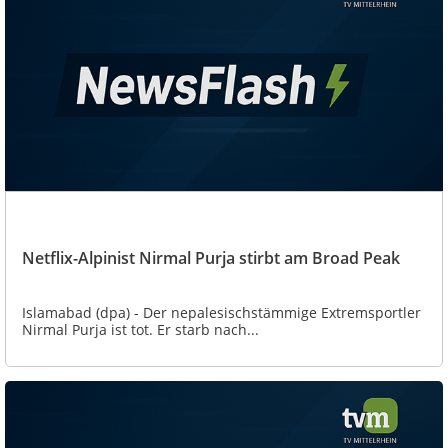
Netflix-Alpinist Nirmal Purja stirbt am Broad Peak
Islamabad (dpa) - Der nepalesischstämmige Extremsportler
Nirmal Purja ist tot. Er starb nach...