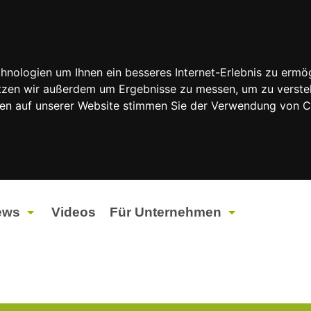
nologien um Ihnen ein besseres Internet-Erlebnis zu ermög
nutzen wir außerdem um Ergebnisse zu messen, um zu vers
rfen auf unserer Website stimmen Sie der Verwendung von 
ews
Videos
Für Unternehmen
tuelles
Werbung
ents
Werbeproduktion
ndtagswahlen 2026