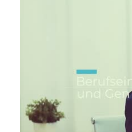
Lo
Pa
Sp