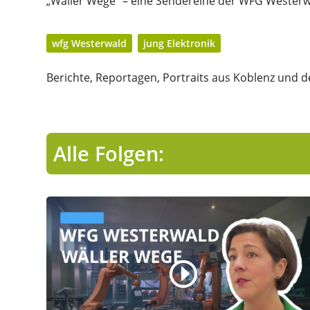
„Wäller Wege“ – eine Sendereihe der WFG Wester
wfg Westerwald
jung Elektronik
Berichte, Reportagen, Portraits aus Koblenz und de
Alle Folgen: