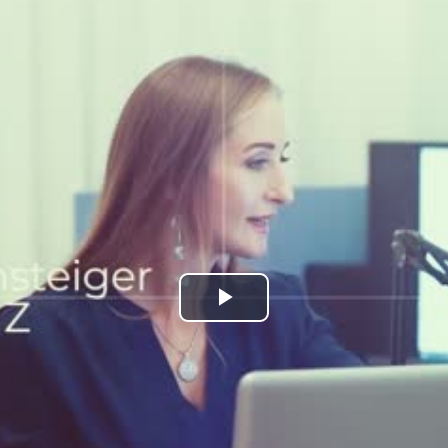
kales
rtner Content
ort
Play
Video