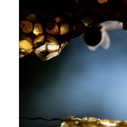
Lo
Pa
Sp