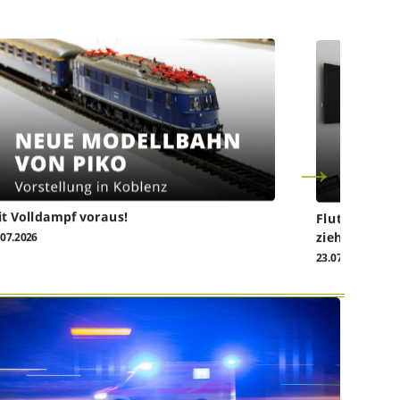
t Volldampf voraus!
Flutkatastro
ziehen vor da
.07.2026
23.07.2026