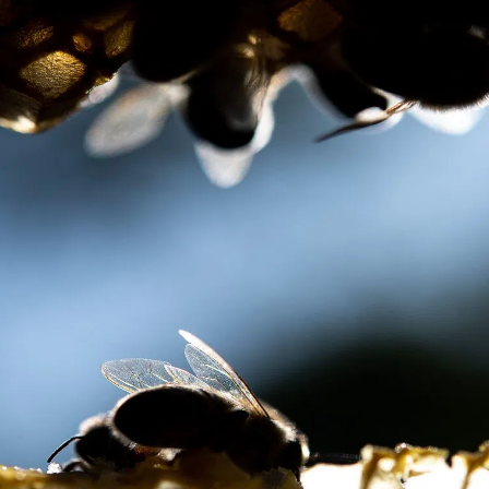
kales
rtner Content
ort