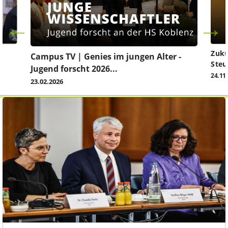
Zuku
Campus TV | Genies im jungen Alter -
Steu
Jugend forscht 2026...
24.11
23.02.2026