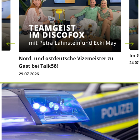
Im G
z
Nord- und ostdeutsche Vizemeister zu
24.07
Gast bei Talk56!
29.07.2026