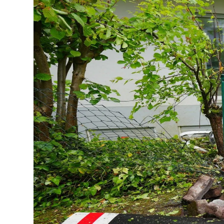
Lo
Pa
Sp