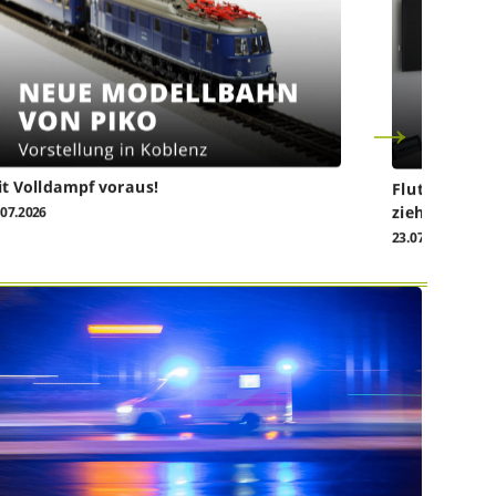
t Volldampf voraus!
Flutkatastro
ziehen vor da
.07.2026
23.07.2026