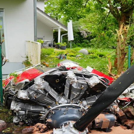
kales
rtner Content
ort