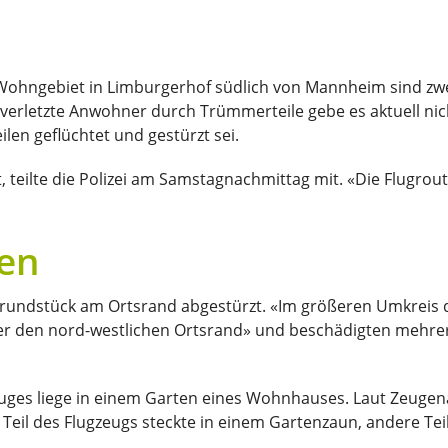
m Wohngebiet in Limburgerhof südlich von Mannheim sind z
rletzte Anwohner durch Trümmerteile gebe es aktuell nicht, t
ilen geflüchtet und gestürzt sei.
, teilte die Polizei am Samstagnachmittag mit. «Die Flugrou
ten
Grundstück am Ortsrand abgestürzt. «Im größeren Umkreis d
h «über den nord-westlichen Ortsrand» und beschädigten mehr
euges liege in einem Garten eines Wohnhauses. Laut Zeugenau
Teil des Flugzeugs steckte in einem Gartenzaun, andere Tei