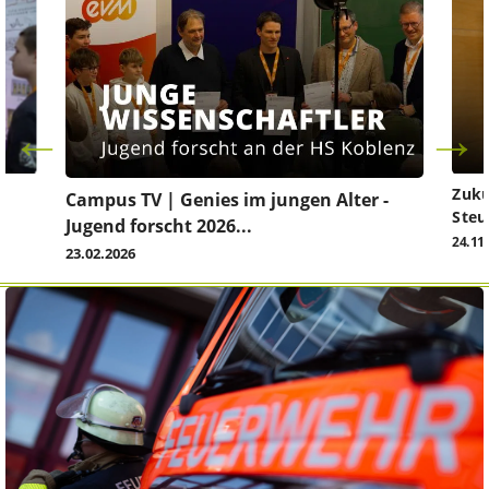
Zuku
Campus TV | Genies im jungen Alter -
Steu
Jugend forscht 2026...
24.11
23.02.2026