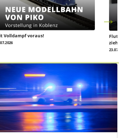
t Volldampf voraus!
Flutkatastro
ziehen vor da
.07.2026
23.07.2026