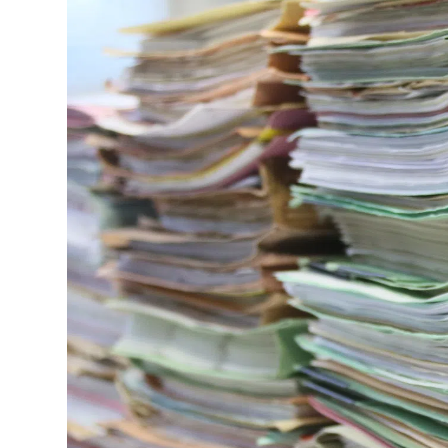
Lo
Pa
Sp