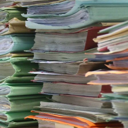
kales
rtner Content
ort