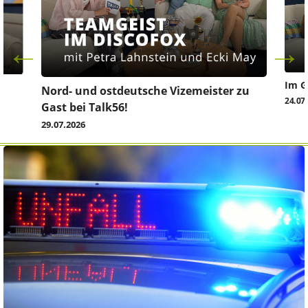
Im G
z
Nord- und ostdeutsche Vizemeister zu
24.07
Gast bei Talk56!
29.07.2026