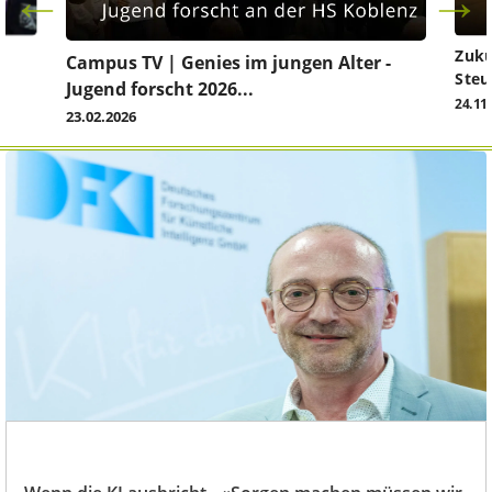
Zuku
Campus TV | Genies im jungen Alter -
Steu
Jugend forscht 2026...
24.11
23.02.2026