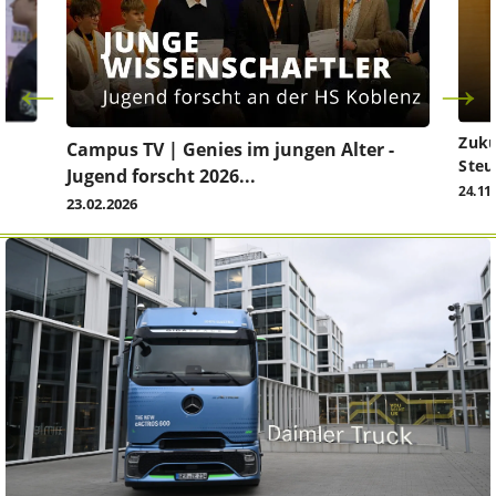
Zuku
Campus TV | Genies im jungen Alter -
Steu
Jugend forscht 2026...
24.11
23.02.2026