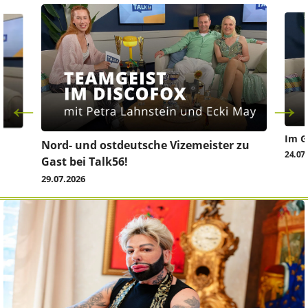
Im G
z
Nord- und ostdeutsche Vizemeister zu
24.07
Gast bei Talk56!
29.07.2026