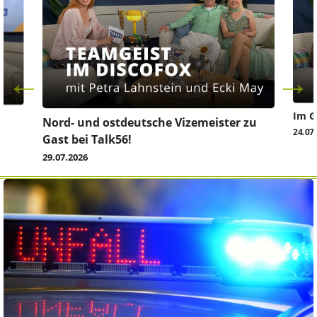
Im G
z
Nord- und ostdeutsche Vizemeister zu
24.07
Gast bei Talk56!
29.07.2026