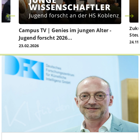
Zuku
Campus TV | Genies im jungen Alter -
Steu
Jugend forscht 2026...
24.11
23.02.2026