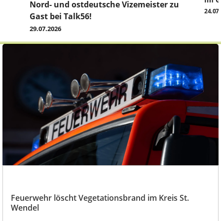
Im G
z
Nord- und ostdeutsche Vizemeister zu
24.07
Gast bei Talk56!
29.07.2026
Feuerwehr löscht Vegetationsbrand im Kreis St.
Wendel