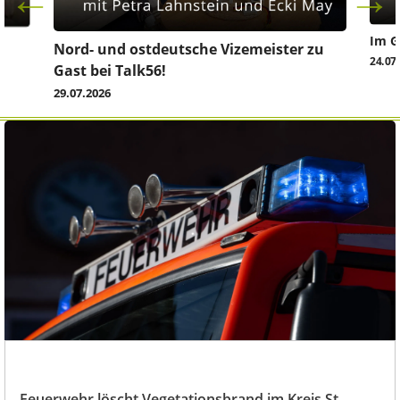
Im G
z
Nord- und ostdeutsche Vizemeister zu
24.07
Gast bei Talk56!
29.07.2026
Feuerwehr löscht Vegetationsbrand im Kreis St.