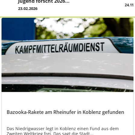
Jugend forscht 2026...
24.11
23.02.2026
Bazooka-Rakete am Rheinufer in Koblenz gefunden
Das Niedrigwasser legt in Koblenz einen Fund aus dem
Zweiten Weltkrieg frei. Das sagt die Stadt...