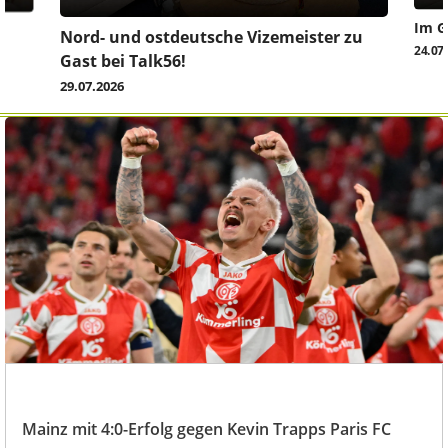
Im G
z
Nord- und ostdeutsche Vizemeister zu
24.07
Gast bei Talk56!
29.07.2026
Mainz mit 4:0-Erfolg gegen Kevin Trapps Paris FC