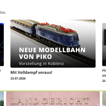
alz.
r
Fl
Mit Volldampf voraus!
zi
23.07.2026
23