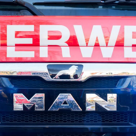
kales
rtner Content
ort