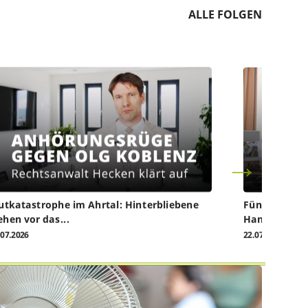
ALLE FOLGEN
utkatastrophe im Ahrtal: Hinterbliebene
Fünf Jahre na
ehen vor das...
Handwerk...
.07.2026
22.07.2026