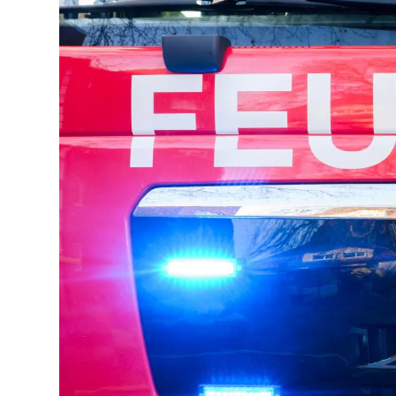
Lo
Pa
Sp