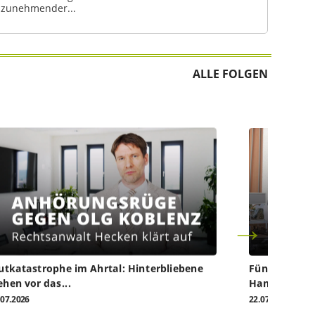
zunehmender...
ALLE FOLGEN
utkatastrophe im Ahrtal: Hinterbliebene
Fünf Jahre na
ehen vor das...
Handwerk...
.07.2026
22.07.2026