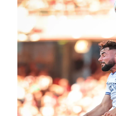
Lo
Pa
Sp