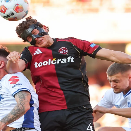
kales
rtner Content
ort