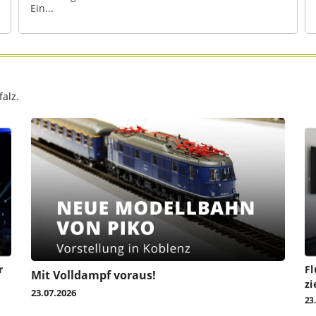
Ein...
alz.
r
Fl
Mit Volldampf voraus!
zi
23.07.2026
23