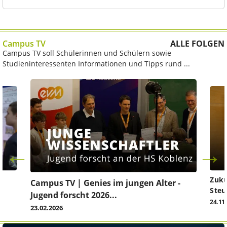
Campus TV
ALLE FOLGEN
Campus TV soll Schülerinnen und Schülern sowie
Studieninteressenten Informationen und Tipps rund ...
Zuku
Campus TV | Genies im jungen Alter -
Steu
Jugend forscht 2026...
24.11
23.02.2026