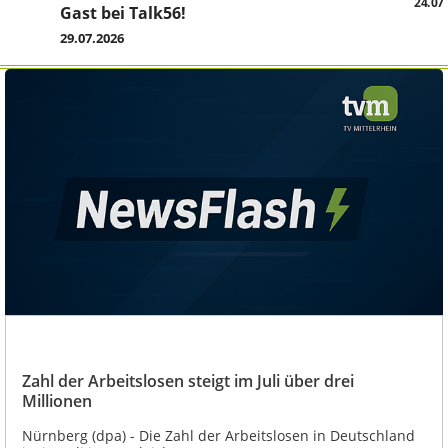
24.07
Gast bei Talk56!
29.07.2026
Zahl der Arbeitslosen steigt im Juli über drei
Millionen
Nürnberg (dpa) - Die Zahl der Arbeitslosen in Deutschland