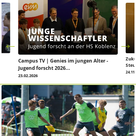
Zuku
Campus TV | Genies im jungen Alter -
Steu
Jugend forscht 2026...
24.11
23.02.2026