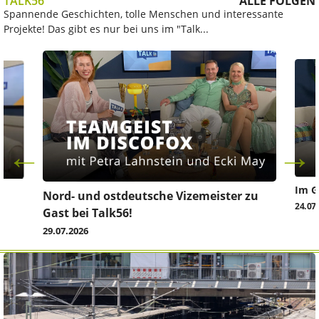
TALK56
ALLE FOLGEN
Spannende Geschichten, tolle Menschen und interessante
Projekte! Das gibt es nur bei uns im "Talk...
Im G
z
Nord- und ostdeutsche Vizemeister zu
24.07
Gast bei Talk56!
29.07.2026