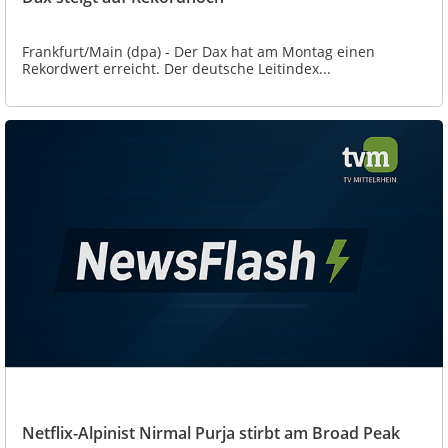
Frankfurt/Main (dpa) - Der Dax hat am Montag einen
Rekordwert erreicht. Der deutsche Leitindex...
Netflix-Alpinist Nirmal Purja stirbt am Broad Peak