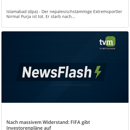
Islamabad (dpa) - Der nepalesischstämmige Extremsportler
Nirmal Purja ist tot. Er starb nach...
Nach massivem Widerstand: FIFA gibt
Investorenpläne auf