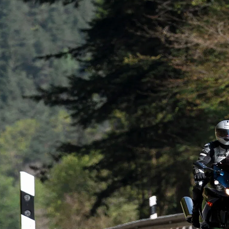
kales
rtner Content
ort