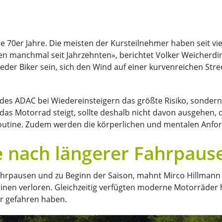
die 70er Jahre. Die meisten der Kursteilnehmer haben seit v
nen manchmal seit Jahrzehnten», berichtet Volker Weicherdi
wieder Biker sein, sich den Wind auf einer kurvenreichen St
des ADAC bei Wiedereinsteigern das größte Risiko, sondern
as Motorrad steigt, sollte deshalb nicht davon ausgehen, d
outine. Zudem werden die körperlichen und mentalen Anfor
e nach längerer Fahrpaus
Fahrpausen und zu Beginn der Saison, mahnt Mirco Hillman
nen verloren. Gleichzeitig verfügten moderne Motorräder h
er gefahren haben.