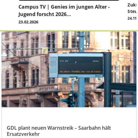
Zuku
Campus TV | Genies im jungen Alter -
Steu
Jugend forscht 2026...
24.11
23.02.2026
GDL plant neuen Warnstreik – Saarbahn hält
Ersatzverkehr