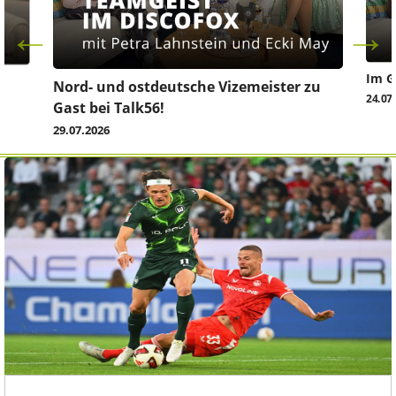
Im G
z
Nord- und ostdeutsche Vizemeister zu
24.07
Gast bei Talk56!
29.07.2026