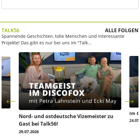
TALK56
ALLE FOLGEN
Spannende Geschichten, tolle Menschen und interessante
Projekte! Das gibt es nur bei uns im "Talk...
Im G
z
Nord- und ostdeutsche Vizemeister zu
24.07
Gast bei Talk56!
29.07.2026