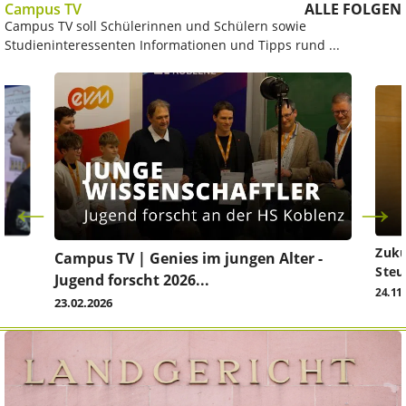
Campus TV
ALLE FOLGEN
Campus TV soll Schülerinnen und Schülern sowie
Studieninteressenten Informationen und Tipps rund ...
Zuku
Campus TV | Genies im jungen Alter -
Steu
Jugend forscht 2026...
24.11
23.02.2026