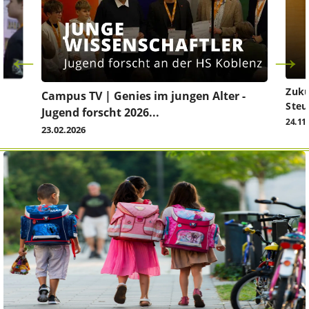
Zuku
Campus TV | Genies im jungen Alter -
Steu
Jugend forscht 2026...
24.11
23.02.2026