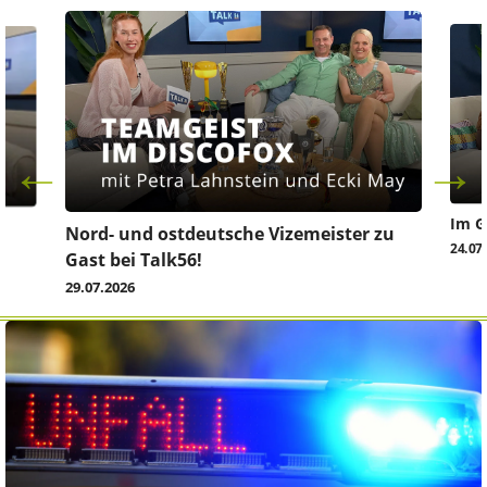
Im G
z
Nord- und ostdeutsche Vizemeister zu
24.07
Gast bei Talk56!
29.07.2026