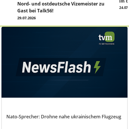
Im G
z
Nord- und ostdeutsche Vizemeister zu
24.07
Gast bei Talk56!
29.07.2026
Nato-Sprecher: Drohne nahe ukrainischem Flugzeug