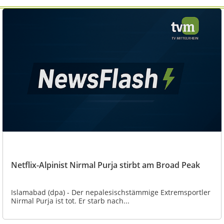
Netflix-Alpinist Nirmal Purja stirbt am Broad Peak
Islamabad (dpa) - Der nepalesischstämmige Extremsportler
Nirmal Purja ist tot. Er starb nach...