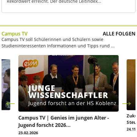
Rekordwert erreicht. Der deutsche Leitindex...
Campus TV
ALLE FOLGEN
Campus TV soll Schülerinnen und Schülern sowie
Studieninteressenten Informationen und Tipps rund ...
Zuku
Campus TV | Genies im jungen Alter -
Steu
Jugend forscht 2026...
24.11
23.02.2026