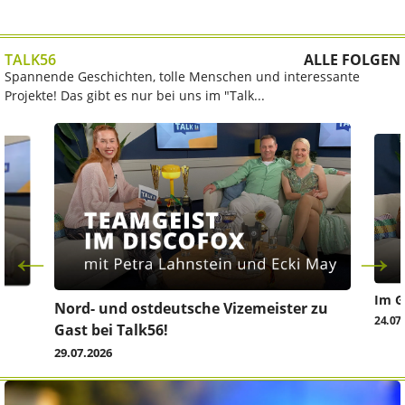
TALK56
ALLE FOLGEN
Spannende Geschichten, tolle Menschen und interessante
Projekte! Das gibt es nur bei uns im "Talk...
Im G
z
Nord- und ostdeutsche Vizemeister zu
24.07
Gast bei Talk56!
29.07.2026