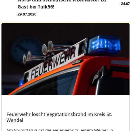
24.07
Gast bei Talk56!
29.07.2026
Feuerwehr löscht Vegetationsbrand im Kreis St.
Wendel
Am Vormittag rückt die Feuerwehr zu einem Weiher in