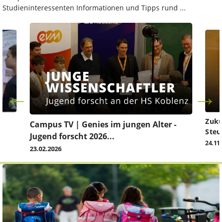
Studieninteressenten Informationen und Tipps rund ...
Zuku
Campus TV | Genies im jungen Alter -
Steu
Jugend forscht 2026...
24.11
23.02.2026