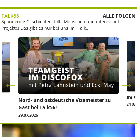
TALK56
ALLE FOLGEN
Spannende Geschichten, tolle Menschen und interessante
Projekte! Das gibt es nur bei uns im "Talk...
Im G
z
Nord- und ostdeutsche Vizemeister zu
24.07
Gast bei Talk56!
29.07.2026