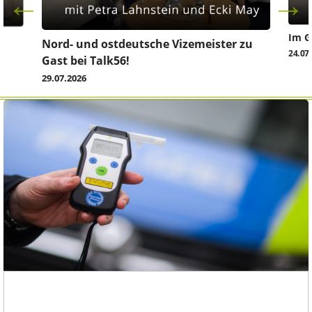
Im G
z
Nord- und ostdeutsche Vizemeister zu
24.07
Gast bei Talk56!
29.07.2026