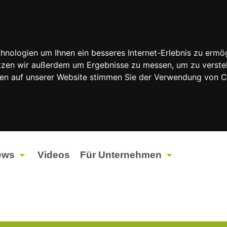
nologien um Ihnen ein besseres Internet-Erlebnis zu ermög
nutzen wir außerdem um Ergebnisse zu messen, um zu vers
rfen auf unserer Website stimmen Sie der Verwendung von 
ews
Videos
Für Unternehmen
tuelles
Werbung
ents
Werbeproduktion
ndtagswahlen 2026