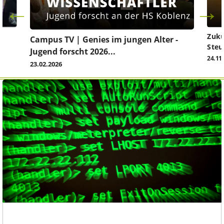
Zuku
Campus TV | Genies im jungen Alter -
Steu
Jugend forscht 2026...
24.11
23.02.2026