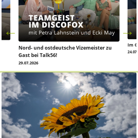
Im G
z
Nord- und ostdeutsche Vizemeister zu
24.07
Gast bei Talk56!
29.07.2026