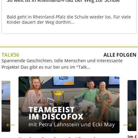
So weit ist in Rheinland-Pfalz der Weg zur Schule
Bald geht in Rheinland-Pfalz die Schule wieder los. Für viele
Kinder dauert der Weg dorthin...
TALK56
ALLE FOLGEN
Spannende Geschichten, tolle Menschen und interessante
Projekte! Das gibt es nur bei uns im "Talk...
Im G
z